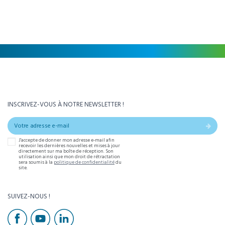
INSCRIVEZ-VOUS À NOTRE NEWSLETTER !
J'accepte de donner mon adresse e-mail afin
recevoir les dernières nouvelles et mises à jour
directement sur ma boîte de réception. Son
utilisation ainsi que mon droit de rétractation
sera soumis à la
politique de confidentialité
du
site.
SUIVEZ-NOUS !