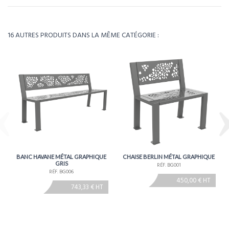
Télécharger la fiche technique
Poids
61kg
16 AUTRES PRODUITS DANS LA MÊME CATÉGORIE :
Environ 4 à 5 semaines - À confirmer lors de la
Délais
commande
BANC HAVANE MÉTAL GRAPHIQUE
CHAISE BERLIN MÉTAL GRAPHIQUE
GRIS
RÉF. BG001
RÉF. BG006
450,00 € HT
743,33 € HT