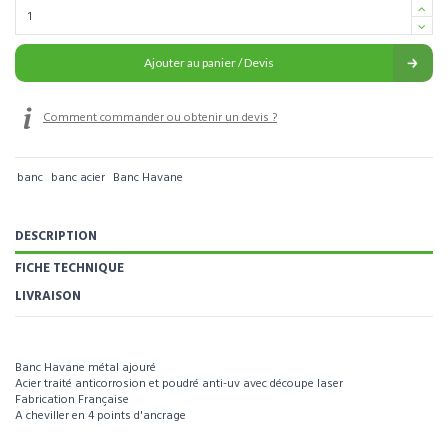
Ajouter au panier / Devis
Comment commander ou obtenir un devis ?
banc
banc acier
Banc Havane
DESCRIPTION
FICHE TECHNIQUE
LIVRAISON
Banc Havane métal ajouré
Acier traité anticorrosion et poudré anti-uv avec découpe laser
Fabrication Française
A cheviller en 4 points d'ancrage
Pour visualiser l’intégralité des caractéristiques de ce produit, téléchargez la
fiche technique.
Référence
BG008