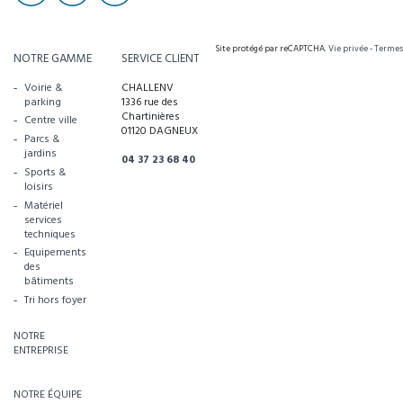
Site protégé par reCAPTCHA.
Vie privée
-
Termes
NOTRE GAMME
SERVICE CLIENT
Voirie &
CHALLENV
parking
1336 rue des
Chartinières
Centre ville
01120 DAGNEUX
Parcs &
jardins
04 37 23 68 40
Sports &
loisirs
Matériel
services
techniques
Equipements
des
bâtiments
Tri hors foyer
NOTRE
ENTREPRISE
NOTRE ÉQUIPE