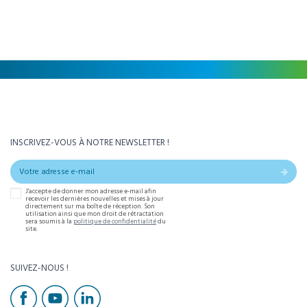
INSCRIVEZ-VOUS À NOTRE NEWSLETTER !
J'accepte de donner mon adresse e-mail afin
recevoir les dernières nouvelles et mises à jour
directement sur ma boîte de réception. Son
utilisation ainsi que mon droit de rétractation
sera soumis à la
politique de confidentialité
du
site.
SUIVEZ-NOUS !