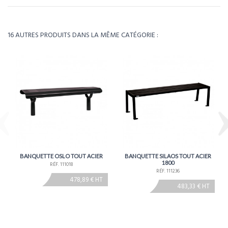
Télécharger la fiche technique
Poids
76kg
16 AUTRES PRODUITS DANS LA MÊME CATÉGORIE :
Environ 2 à 3 semaines - À confirmer lors de la
Délais
commande
BANQUETTE OSLO TOUT ACIER
BANQUETTE SILAOS TOUT ACIER
1800
RÉF. 111018
RÉF. 111236
478,89 € HT
483,33 € HT