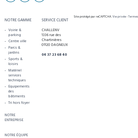
Site protégé par reCAPTCHA.
Vie privée
-
Termes
NOTRE GAMME
SERVICE CLIENT
Voirie &
CHALLENV
parking
1336 rue des
Chartinières
Centre ville
01120 DAGNEUX
Parcs &
jardins
04 37 23 68 40
Sports &
loisirs
Matériel
services
techniques
Equipements
des
bâtiments
Tri hors foyer
NOTRE
ENTREPRISE
NOTRE ÉQUIPE