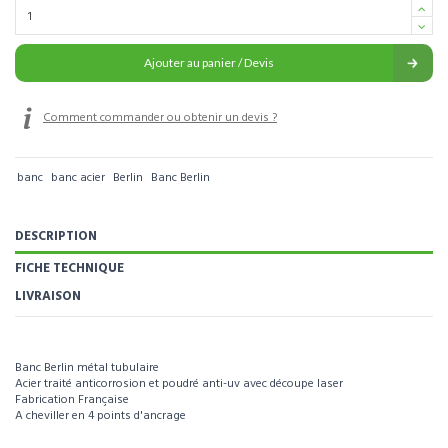
Ajouter au panier / Devis
Comment commander ou obtenir un devis ?
banc
banc acier
Berlin
Banc Berlin
DESCRIPTION
FICHE TECHNIQUE
LIVRAISON
Banc Berlin métal tubulaire
Acier traité anticorrosion et poudré anti-uv avec découpe laser
Fabrication Française
A cheviller en 4 points d'ancrage
Pour visualiser l’intégralité des caractéristiques de ce produit, téléchargez la
fiche technique.
Référence
BG004