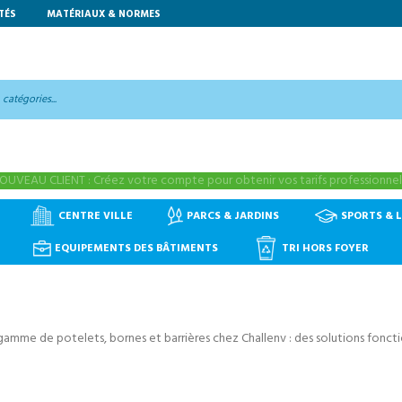
TÉS
MATÉRIAUX & NORMES
OUVEAU CLIENT : Créez votre compte pour obtenir vos tarifs professionnels
CENTRE VILLE
PARCS & JARDINS
SPORTS & L
EQUIPEMENTS DES BÂTIMENTS
TRI HORS FOYER
amme de potelets, bornes et barrières chez Challenv : des solutions fonct