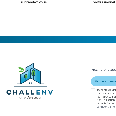
sur rendez-vous
professionnel
INSCRIVEZ-VOUS
J'accepte de do
recevoir les de
jour directemen
Son utilisation
rétractation se
confidentialité