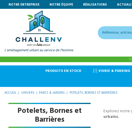
NOTRE ENTREPRISE
NOTRE ÉQUIPE
RÉALISATIONS
ACTUALI
L'aménagement urbain au service de l'homme
N
VOIRIE & PARKING
PRODUITS EN STOCK
ACCUEIL
UNIVERS
PARCS & JARDINS
POTELETS, BORNES ET BARRIÈRES
Potelets, Bornes et
Explorez notre g
urbains.
Barrières