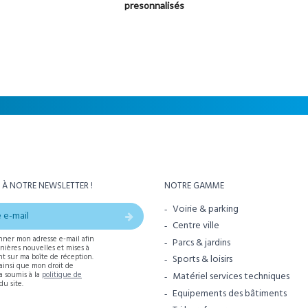
presonnalisés
 À NOTRE NEWSLETTER !
NOTRE GAMME
Voirie & parking
Centre ville
nner mon adresse e-mail afin
Parcs & jardins
rnières nouvelles et mises à
t sur ma boîte de réception.
Sports & loisirs
 ainsi que mon droit de
Matériel services techniques
ra soumis à la
politique de
du site.
Equipements des bâtiments