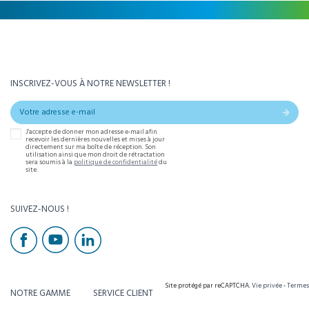
INSCRIVEZ-VOUS À NOTRE NEWSLETTER !
J'accepte de donner mon adresse e-mail afin
recevoir les dernières nouvelles et mises à jour
directement sur ma boîte de réception. Son
utilisation ainsi que mon droit de rétractation
sera soumis à la
politique de confidentialité
du
site.
SUIVEZ-NOUS !
Site protégé par reCAPTCHA.
Vie privée
-
Termes
NOTRE GAMME
SERVICE CLIENT