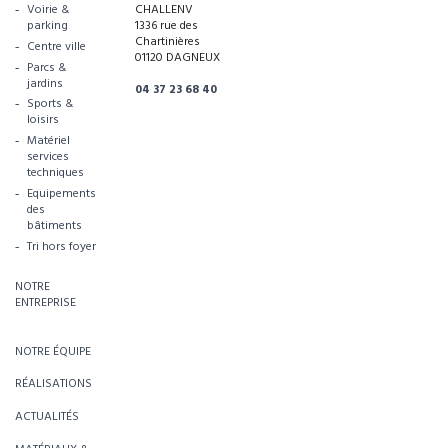
Voirie &
CHALLENV
parking
1336 rue des
Chartinières
Centre ville
01120 DAGNEUX
Parcs &
jardins
04 37 23 68 40
Sports &
loisirs
Matériel
services
techniques
Equipements
des
bâtiments
Tri hors foyer
NOTRE
ENTREPRISE
NOTRE ÉQUIPE
RÉALISATIONS
ACTUALITÉS