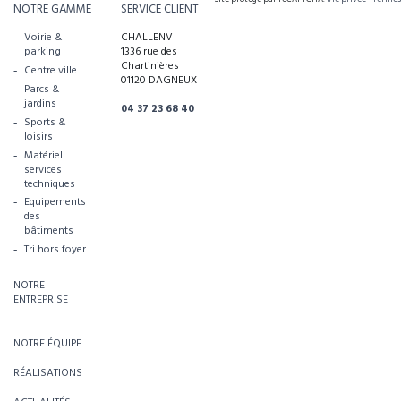
NOTRE GAMME
SERVICE CLIENT
Voirie &
CHALLENV
parking
1336 rue des
Chartinières
Centre ville
01120 DAGNEUX
Parcs &
jardins
04 37 23 68 40
Sports &
loisirs
Matériel
services
techniques
Equipements
des
bâtiments
Tri hors foyer
NOTRE
ENTREPRISE
NOTRE ÉQUIPE
RÉALISATIONS