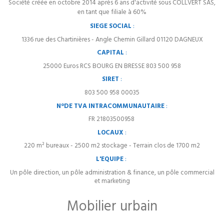
Société créée en octobre 2014
après 6 ans d'activité sous COLLVERT SAS,
en tant que filiale à 60%
SIEGE SOCIAL
:
1336 rue des Chartinières - Angle Chemin Gillard 01120 DAGNEUX
CAPITAL
:
25000 Euros RCS BOURG EN BRESSE 803 500 958
SIRET
:
803 500 958 00035
N°DE TVA INTRACOMMUNAUTAIRE
:
FR 21803500958
LOCAUX
:
220 m² bureaux - 2500 m2 stockage - Terrain clos de 1700 m2
L'EQUIPE
:
Un pôle direction, un pôle administration & finance, un
pôle commercial
et marketing
Mobilier urbain