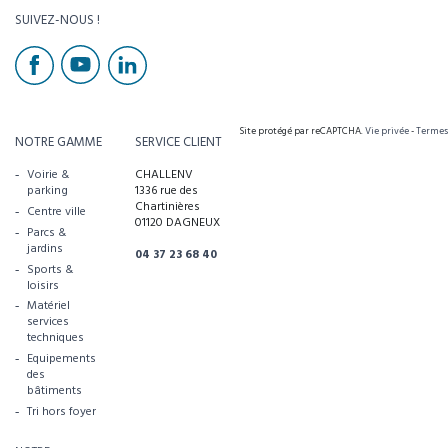
SUIVEZ-NOUS !
Site protégé par reCAPTCHA.
Vie privée
-
Termes
NOTRE GAMME
SERVICE CLIENT
Voirie &
CHALLENV
parking
1336 rue des
Chartinières
Centre ville
01120 DAGNEUX
Parcs &
jardins
04 37 23 68 40
Sports &
loisirs
Matériel
services
techniques
Equipements
des
bâtiments
Tri hors foyer