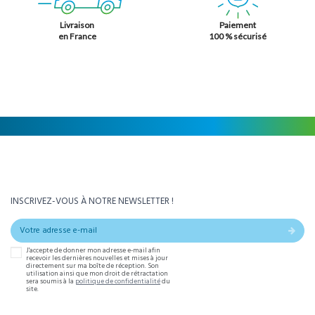
Livraison
Paiement
en France
100 % sécurisé
INSCRIVEZ-VOUS À NOTRE NEWSLETTER !
J'accepte de donner mon adresse e-mail afin
recevoir les dernières nouvelles et mises à jour
directement sur ma boîte de réception. Son
utilisation ainsi que mon droit de rétractation
sera soumis à la
politique de confidentialité
du
site.