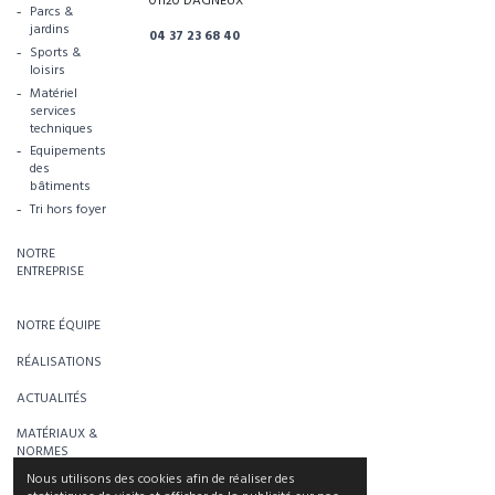
01120 DAGNEUX
Parcs &
jardins
04 37 23 68 40
Sports &
loisirs
Matériel
services
techniques
Equipements
des
bâtiments
Tri hors foyer
NOTRE
ENTREPRISE
NOTRE ÉQUIPE
RÉALISATIONS
ACTUALITÉS
MATÉRIAUX &
NORMES
Nous utilisons des cookies afin de réaliser des