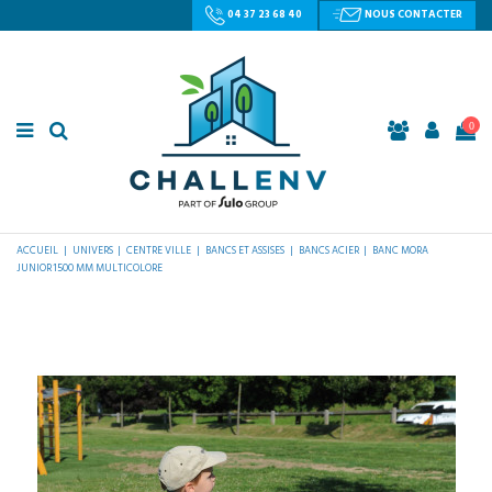
04 37 23 68 40
NOUS CONTACTER
0
ACCUEIL
UNIVERS
CENTRE VILLE
BANCS ET ASSISES
BANCS ACIER
BANC MORA
JUNIOR 1500 MM MULTICOLORE