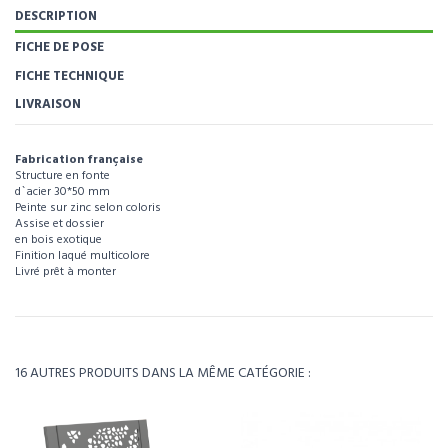
DESCRIPTION
FICHE DE POSE
FICHE TECHNIQUE
LIVRAISON
Fabrication française
Structure en fonte
d`acier 30*50 mm
Peinte sur zinc selon coloris
Assise et dossier
en bois exotique
Finition laqué multicolore
Livré prêt à monter
Pour visualiser l’intégralité des caractéristiques de ce produit, téléchargez la fp
Pour visualiser l’intégralité des caractéristiques de ce produit, téléchargez la
banc mora junior.
fiche technique.
Référence
111041
Télécharger la FP BANC MORA JUNIOR
Télécharger la fiche technique
Poids
22kg
16 AUTRES PRODUITS DANS LA MÊME CATÉGORIE :
Environ 4 à 5 semaines - À confirmer lors de la
Délais
commande