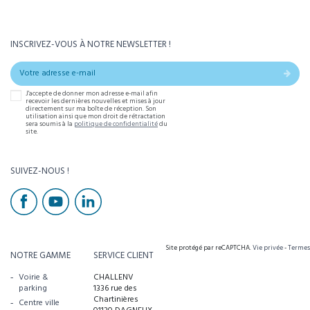
INSCRIVEZ-VOUS À NOTRE NEWSLETTER !
J'accepte de donner mon adresse e-mail afin
recevoir les dernières nouvelles et mises à jour
directement sur ma boîte de réception. Son
utilisation ainsi que mon droit de rétractation
sera soumis à la
politique de confidentialité
du
site.
SUIVEZ-NOUS !
Site protégé par reCAPTCHA.
Vie privée
-
Termes
NOTRE GAMME
SERVICE CLIENT
Voirie &
CHALLENV
parking
1336 rue des
Chartinières
Centre ville