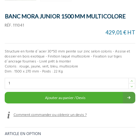
BANC MORA JUNIOR 1500 MM MULTICOLORE
RÉF.
111041
429,01 € HT
Structure en fonte d`acier 30*50 mm peinte sur zinc selon coloris - Assise et
dossier en bois exotique - Finition laqué multicolore - Fixation sur tiges
d`ancrage fournies - Livré prêt à monter
Coloris : rouge, jaune, vert, bleu, multicolore
Dim : 1500 x 270 mm - Poids : 22 Kg
Ajouter au panier / Devis
Comment commander ou obtenir un devis ?
ARTICLE EN OPTION