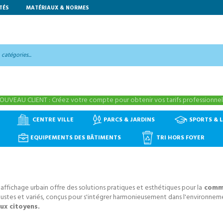
TÉS
MATÉRIAUX & NORMES
OUVEAU CLIENT : Créez votre compte pour obtenir vos tarifs professionnels
CENTRE VILLE
PARCS & JARDINS
SPORTS & L
EQUIPEMENTS DES BÂTIMENTS
TRI HORS FOYER
fichage urbain offre des solutions pratiques et esthétiques pour la
commu
bustes et variés, conçus pour s'intégrer harmonieusement dans l'environnem
ux citoyens.