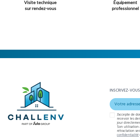
Visite technique
Équipement
sur rendez-vous
professionnel
INSCRIVEZ-VOUS
J'accepte de do
recevoir les de
jour directemen
Son utilisation
rétractation se
confidentialité