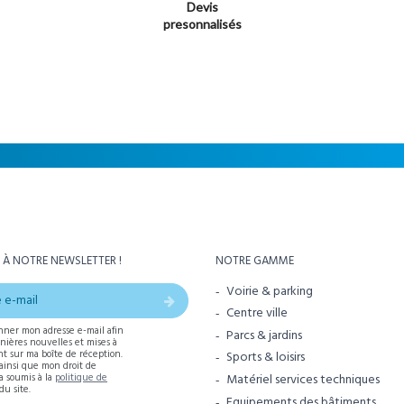
Devis
presonnalisés
 À NOTRE NEWSLETTER !
NOTRE GAMME
Voirie & parking
Centre ville
nner mon adresse e-mail afin
Parcs & jardins
rnières nouvelles et mises à
t sur ma boîte de réception.
Sports & loisirs
 ainsi que mon droit de
Matériel services techniques
ra soumis à la
politique de
du site.
Equipements des bâtiments