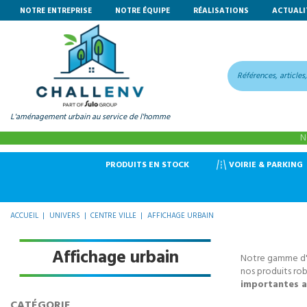
NOTRE ENTREPRISE
NOTRE ÉQUIPE
RÉALISATIONS
ACTUALI
L'aménagement urbain au service de l'homme
N
VOIRIE & PARKING
PRODUITS EN STOCK
ACCUEIL
UNIVERS
CENTRE VILLE
AFFICHAGE URBAIN
Affichage urbain
Notre gamme d'af
nos produits ro
importantes a
CATÉGORIE