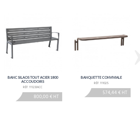
BANC SILAOS TOUT ACIER 1800
BANQUETTE CONVIVIALE
ACCOUDOIRS
RÉF. 111025
RÉF. 111233ACC
574,44 € HT
800,00 € HT