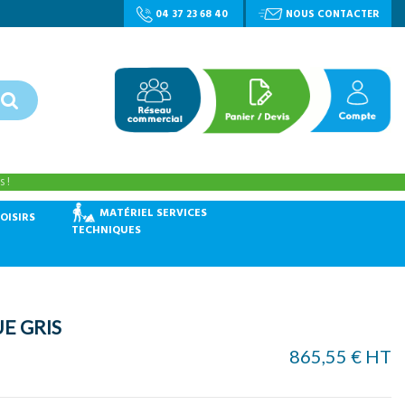
04 37 23 68 40
NOUS CONTACTER
 !
MATÉRIEL SERVICES
OISIRS
TECHNIQUES
E GRIS
865,55 € HT