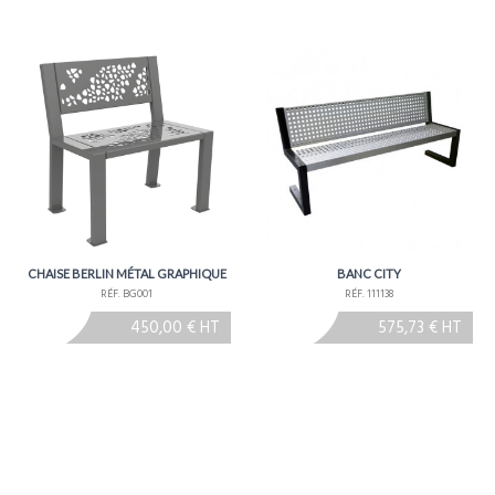
irmer lors de la commande
CHAISE BERLIN MÉTAL GRAPHIQUE
BANC CITY
RÉF. BG001
RÉF. 111138
450,00 € HT
575,73 € HT