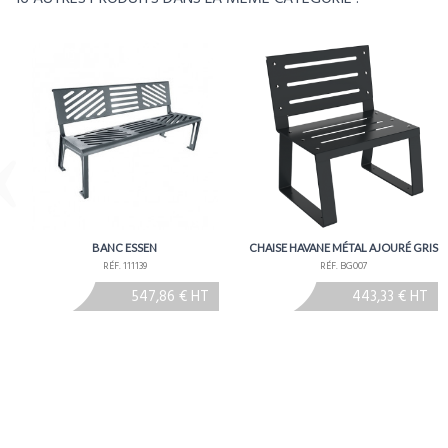
Délais
Environ 2 à 3 semaines - À conf
BANC ESSEN
CHAISE HAVANE MÉTAL AJOURÉ GRIS
RÉF. 111139
RÉF. BG007
547,86 € HT
443,33 € HT