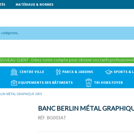
TÉS
MATÉRIAUX & NORMES
OUVEAU CLIENT : Créez votre compte pour obtenir vos tarifs professionnels
CENTRE VILLE
PARCS & JARDINS
SPORTS & L
EQUIPEMENTS DES BÂTIMENTS
TRI HORS FOYER
LIN MÉTAL GRAPHIQUE GRIS
BANC BERLIN MÉTAL GRAPHIQU
RÉF.
BG003AT