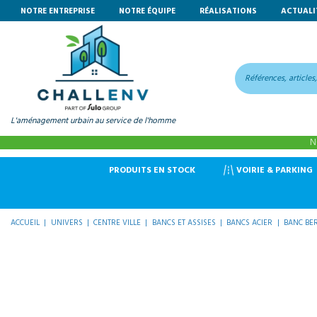
NOTRE ENTREPRISE
NOTRE ÉQUIPE
RÉALISATIONS
ACTUALI
L'aménagement urbain au service de l'homme
N
VOIRIE & PARKING
PRODUITS EN STOCK
ACCUEIL
UNIVERS
CENTRE VILLE
BANCS ET ASSISES
BANCS ACIER
BANC BER