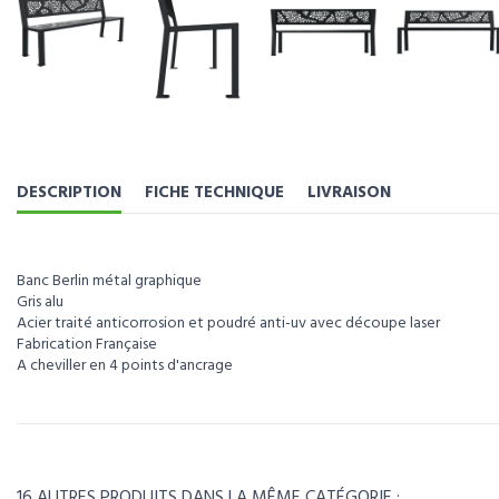
DESCRIPTION
FICHE TECHNIQUE
LIVRAISON
Banc Berlin métal graphique
Gris alu
Acier traité anticorrosion et poudré anti-uv avec découpe laser
Fabrication Française
A cheviller en 4 points d'ancrage
Pour visualiser l’intégralité des caractéristiques de ce produit, télécharg
Référence
BG003
Télécharger la fiche technique
Poids
44kg
16 AUTRES PRODUITS DANS LA MÊME CATÉGORIE :