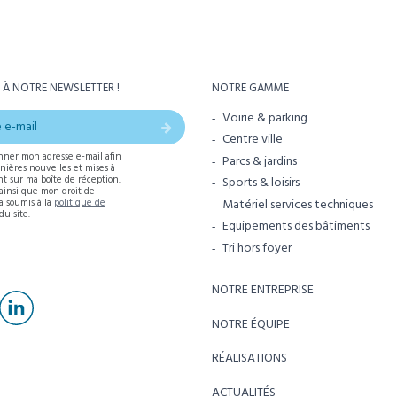
 À NOTRE NEWSLETTER !
NOTRE GAMME
Voirie & parking
Centre ville
nner mon adresse e-mail afin
Parcs & jardins
rnières nouvelles et mises à
t sur ma boîte de réception.
Sports & loisirs
 ainsi que mon droit de
Matériel services techniques
ra soumis à la
politique de
du site.
Equipements des bâtiments
Tri hors foyer
NOTRE ENTREPRISE
NOTRE ÉQUIPE
RÉALISATIONS
ACTUALITÉS