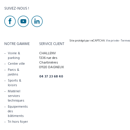
SUIVEZ-NOUS !
Site protégé par reCAPTCHA.
Vie privée
-
Termes
NOTRE GAMME
SERVICE CLIENT
Voirie &
CHALLENV
parking
1336 rue des
Chartinières
Centre ville
01120 DAGNEUX
Parcs &
jardins
04 37 23 68 40
Sports &
loisirs
Matériel
services
techniques
Equipements
des
bâtiments
Tri hors foyer