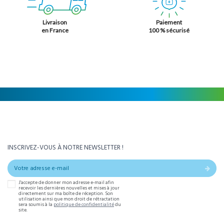
Livraison
Paiement
en France
100 % sécurisé
INSCRIVEZ-VOUS À NOTRE NEWSLETTER !
J'accepte de donner mon adresse e-mail afin
recevoir les dernières nouvelles et mises à jour
directement sur ma boîte de réception. Son
utilisation ainsi que mon droit de rétractation
sera soumis à la
politique de confidentialité
du
site.