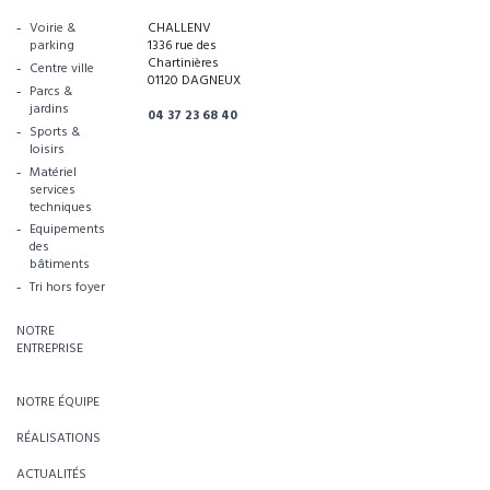
Voirie &
CHALLENV
parking
1336 rue des
Chartinières
Centre ville
01120 DAGNEUX
Parcs &
jardins
04 37 23 68 40
Sports &
loisirs
Matériel
services
techniques
Equipements
des
bâtiments
Tri hors foyer
NOTRE
ENTREPRISE
NOTRE ÉQUIPE
RÉALISATIONS
ACTUALITÉS