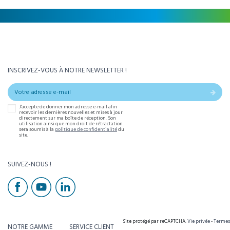
INSCRIVEZ-VOUS À NOTRE NEWSLETTER !
J'accepte de donner mon adresse e-mail afin
recevoir les dernières nouvelles et mises à jour
directement sur ma boîte de réception. Son
utilisation ainsi que mon droit de rétractation
sera soumis à la
politique de confidentialité
du
site.
SUIVEZ-NOUS !
Site protégé par reCAPTCHA.
Vie privée
-
Termes
NOTRE GAMME
SERVICE CLIENT