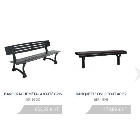
BANC PRAGUE MÉTAL AJOUTÉ GRIS
BANQUETTE OSLO TOUT ACIER
RÉF. BG009
RÉF. 111018
655,55 € HT
478,89 € HT