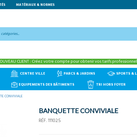
TÉS
MATÉRIAUX & NORMES
OUVEAU CLIENT : Créez votre compte pour obtenir vos tarifs professionnels
CENTRE VILLE
PARCS & JARDINS
SPORTS & L
EQUIPEMENTS DES BÂTIMENTS
TRI HORS FOYER
TE CONVIVIALE
BANQUETTE CONVIVIALE
RÉF.
111025