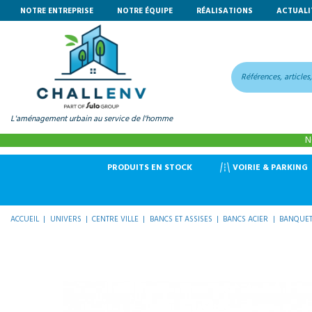
NOTRE ENTREPRISE
NOTRE ÉQUIPE
RÉALISATIONS
ACTUALI
L'aménagement urbain au service de l'homme
N
VOIRIE & PARKING
PRODUITS EN STOCK
ACCUEIL
UNIVERS
CENTRE VILLE
BANCS ET ASSISES
BANCS ACIER
BANQUET