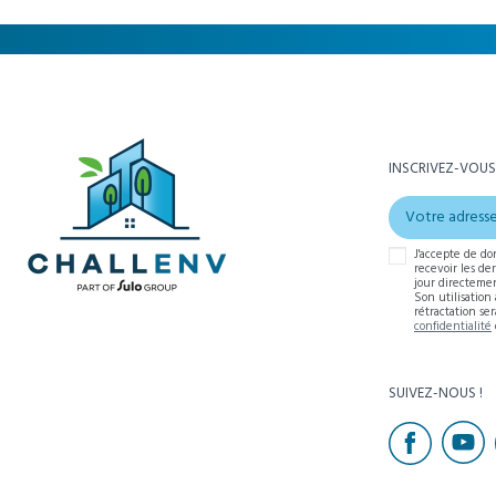
INSCRIVEZ-VOUS
J'accepte de do
recevoir les de
jour directemen
Son utilisation
rétractation se
confidentialité
SUIVEZ-NOUS !