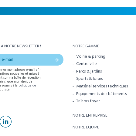
 À NOTRE NEWSLETTER !
NOTRE GAMME
Voirie & parking
Centre ville
nner mon adresse e-mail afin
Parcs & jardins
rnières nouvelles et mises à
t sur ma boîte de réception.
Sports & loisirs
 ainsi que mon droit de
Matériel services techniques
ra soumis à la
politique de
du site.
Equipements des bâtiments
Tri hors foyer
NOTRE ENTREPRISE
NOTRE ÉQUIPE