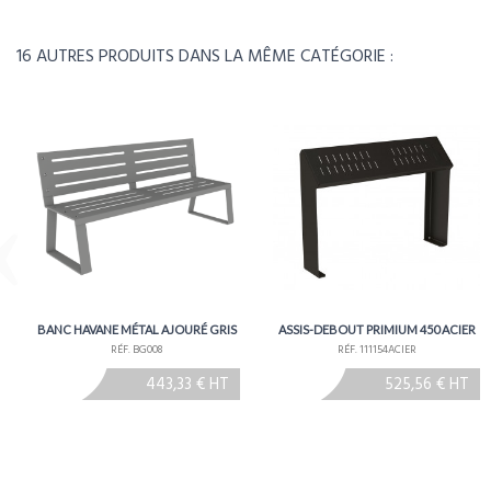
Poids
24kg
16 AUTRES PRODUITS DANS LA MÊME CATÉGORIE :
Délais
Environ 5 à 6 semaines - À conf
BANC HAVANE MÉTAL AJOURÉ GRIS
ASSIS-DEBOUT PRIMIUM 450 ACIER
RÉF. BG008
RÉF. 111154ACIER
443,33 € HT
525,56 € HT