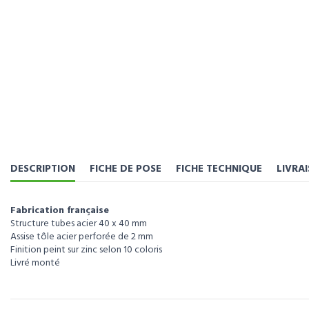
DESCRIPTION
FICHE DE POSE
FICHE TECHNIQUE
LIVRA
Fabrication française
Structure tubes acier 40 x 40 mm
Assise tôle acier perforée de 2 mm
Finition peint sur zinc selon 10 coloris
Livré monté
Pour visualiser l’intégralité des caractéristiques de ce produit, téléchar
Pour visualiser l’intégralité des caractéristiques de ce produit, télécharg
Référence
111025
Télécharger la FICHE POSE BANQUETTE CONVIVIALE
Télécharger la fiche technique