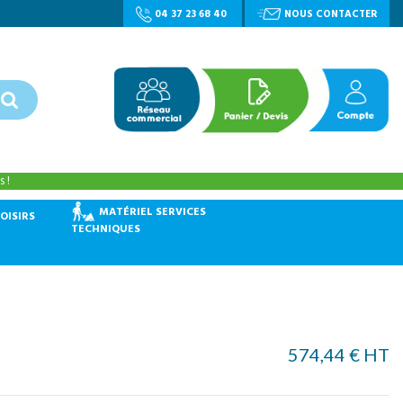
04 37 23 68 40
NOUS CONTACTER
 !
MATÉRIEL SERVICES
OISIRS
TECHNIQUES
574,44 € HT