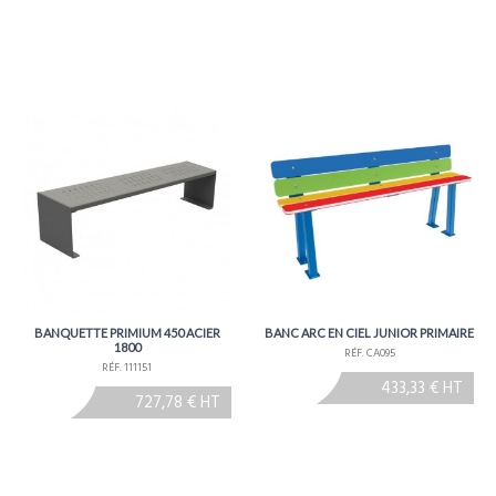
irmer lors de la commande
BANQUETTE PRIMIUM 450 ACIER
BANC ARC EN CIEL JUNIOR PRIMAIRE
1800
RÉF. CA095
RÉF. 111151
433,33 € HT
727,78 € HT