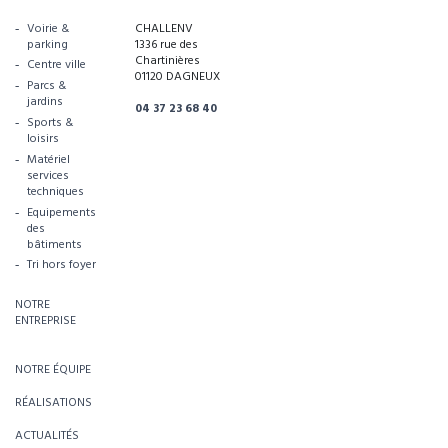
Voirie &
CHALLENV
parking
1336 rue des
Chartinières
Centre ville
01120 DAGNEUX
Parcs &
jardins
04 37 23 68 40
Sports &
loisirs
Matériel
services
techniques
Equipements
des
bâtiments
Tri hors foyer
NOTRE
ENTREPRISE
NOTRE ÉQUIPE
RÉALISATIONS
ACTUALITÉS