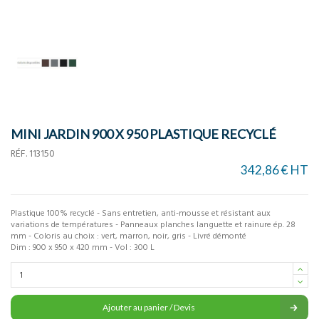
MINI JARDIN 900 X 950 PLASTIQUE RECYCLÉ
RÉF.
113150
342,86 € HT
Plastique 100% recyclé - Sans entretien, anti-mousse et résistant aux
variations de températures - Panneaux planches languette et rainure ép. 28
mm - Coloris au choix : vert, marron, noir, gris - Livré démonté
Dim : 900 x 950 x 420 mm - Vol : 300 L
Ajouter au panier / Devis