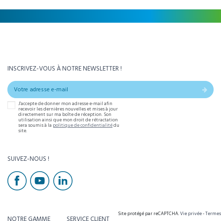
INSCRIVEZ-VOUS À NOTRE NEWSLETTER !
J'accepte de donner mon adresse e-mail afin
recevoir les dernières nouvelles et mises à jour
directement sur ma boîte de réception. Son
utilisation ainsi que mon droit de rétractation
sera soumis à la
politique de confidentialité
du
site.
SUIVEZ-NOUS !
Site protégé par reCAPTCHA.
Vie privée
-
Termes
NOTRE GAMME
SERVICE CLIENT