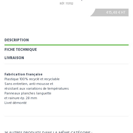
RÉF. 113152
415,48 € HT
DESCRIPTION
FICHE TECHNIQUE
LIVRAISON
Fabrication française
Plastique 100% recyclé et recyclable
Sans entretien, anti-mousse et
résistant aux variations de températures
Panneaux planches languette
et rainure ép. 28 mm
Livré démonté
Pour visualiser l’intégralité des caractéristiques de ce produit, téléchargez la
fiche technique.
Référence
113150
Télécharger la fiche technique
Poids