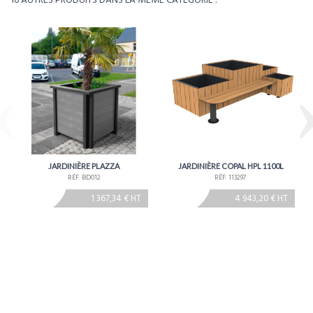
16 AUTRES PRODUITS DANS LA MÊME CATÉGORIE :
Environ 4 à 5 semaines - À confirmer lors de la
Délais
commande
JARDINIÈRE PLAZZA
JARDINIÈRE COPAL HPL 1100L
RÉF. BD012
RÉF. 113297
1 367,34 € HT
4 943,20 € HT