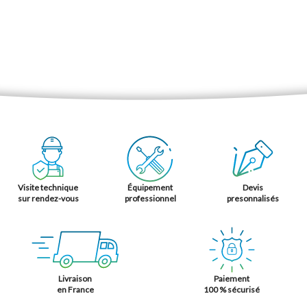
Environ 5 à 6 semaines - À confirmer lors de la
Délais
commande
Visite technique
Équipement
Devis
sur rendez-vous
professionnel
presonnalisés
Livraison
Paiement
en France
100 % sécurisé