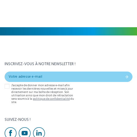
INSCRIVEZ-VOUS À NOTRE NEWSLETTER !
J'accepte de donner mon adresse e-mail afin
recevoir les dernières nouvelles et mises à jour
directement sur ma boîte de réception. Son
utilisation ainsi que mon droit de rétractation
sera soumis à la
politique de confidentialité
du
site.
SUIVEZ-NOUS !