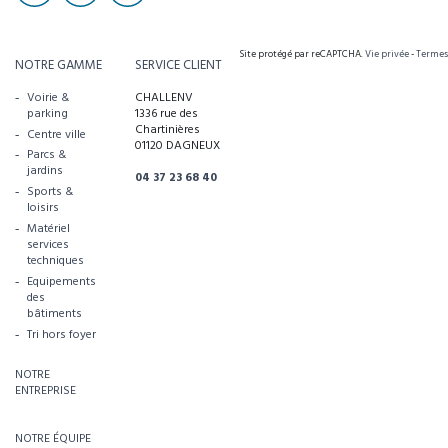
Site protégé par reCAPTCHA.
Vie privée
-
Termes
NOTRE GAMME
SERVICE CLIENT
Voirie &
CHALLENV
parking
1336 rue des
Chartinières
Centre ville
01120 DAGNEUX
Parcs &
jardins
04 37 23 68 40
Sports &
loisirs
Matériel
services
techniques
Equipements
des
bâtiments
Tri hors foyer
NOTRE
ENTREPRISE
NOTRE ÉQUIPE