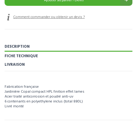
Comment commander ou obtenir un devis ?
DESCRIPTION
FICHE TECHNIQUE
LIVRAISON
Fabrication française
Jardinière Copal compact HPL finition effet lames
Acier traité anticorrosion et poudré anti-uv
6 contenants en polyethylene inclus (total 880L)
Livré monté
Pour visualiser l’intégralité des caractéristiques de ce produit, téléchargez la
fiche technique.
Référence
113298
Télécharger la fiche technique
Poids