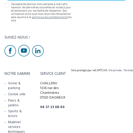
J'accepte de donner mon adresse e-mail afin
recevoir les dernières nouvelles et mises à jour
directement sur ma boîte de réception. Son
utilisation ainsi que mon droit de rétractation
sera soumis à la
politique de confidentialité
du
site.
SUIVEZ-NOUS !
Site protégé par reCAPTCHA.
Vie privée
-
Termes
NOTRE GAMME
SERVICE CLIENT
Voirie &
CHALLENV
parking
1336 rue des
Chartinières
Centre ville
01120 DAGNEUX
Parcs &
jardins
04 37 23 68 40
Sports &
loisirs
Matériel
services
techniques