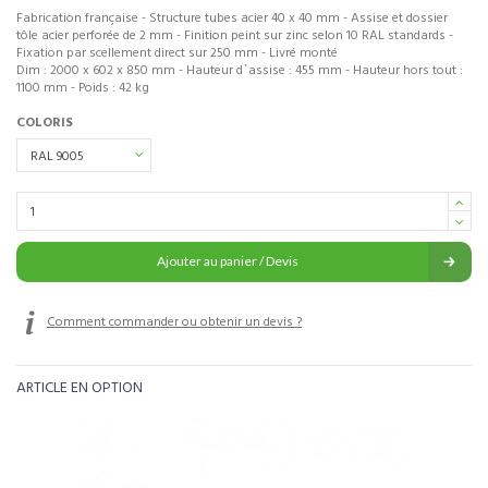
Fabrication française - Structure tubes acier 40 x 40 mm - Assise et dossier
tôle acier perforée de 2 mm - Finition peint sur zinc selon 10 RAL standards -
Fixation par scellement direct sur 250 mm - Livré monté
Dim : 2000 x 602 x 850 mm - Hauteur d`assise : 455 mm - Hauteur hors tout :
1100 mm - Poids : 42 kg
COLORIS
Ajouter au panier / Devis
Comment commander ou obtenir un devis ?
ARTICLE EN OPTION