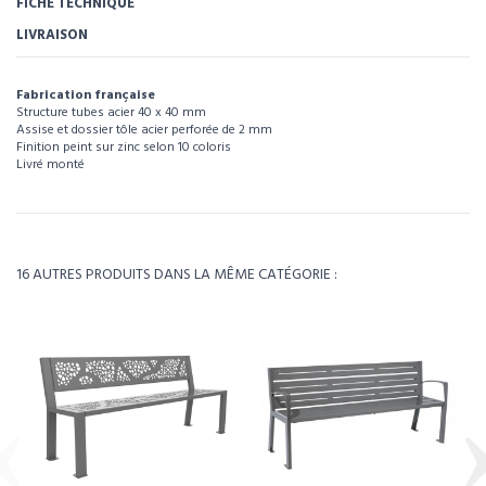
FICHE TECHNIQUE
LIVRAISON
Fabrication française
Structure tubes acier 40 x 40 mm
Assise et dossier tôle acier perforée de 2 mm
Finition peint sur zinc selon 10 coloris
Livré monté
Pour visualiser l’intégralité des caractéristiques de ce produit, téléchargez la
Pour visualiser l’intégralité des caractéristiques de ce produit, téléchargez la
fiche de pose banc conviviale.
fiche technique.
Référence
111024
Télécharger la FICHE DE POSE BANC CONVIVIALE
Télécharger la fiche technique
Poids
42kg
16 AUTRES PRODUITS DANS LA MÊME CATÉGORIE :
Environ 5 à 6 semaines - À confirmer lors de la
Délais
commande