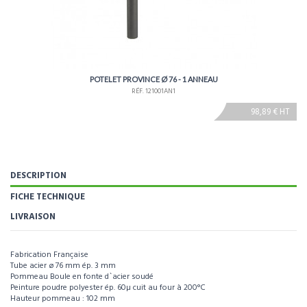
POTELET PROVINCE Ø 76 - 1 ANNEAU
RÉF. 121001AN1
98,89 € HT
DESCRIPTION
FICHE TECHNIQUE
LIVRAISON
Fabrication Française
Tube acier ø 76 mm ép. 3 mm
Pommeau Boule en fonte d`acier soudé
Peinture poudre polyester ép. 60µ cuit au four à 200°C
Hauteur pommeau : 102 mm