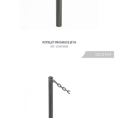
POTELET PROVINCE Ø 76
RÉF. 121001WEB
123,72 € HT