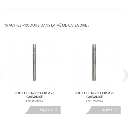
Pour visualiser l’intégralité des caractéristiques de ce produit, téléchargez la
fiche technique.
Référence
121002ST
Télécharger la fiche technique
Poids
8kg
16 AUTRES PRODUITS DANS LA MÊME CATÉGORIE :
Environ 1 à 2 semaines - À confirmer lors de la
Délais
commande
POTELET CARREFOUR Ø 76
POTELET CARREFOUR Ø 90
GALVANISÉ
GALVANISÉ
RÉF. 121011GA
RÉF. 121023GA
54,44 € HT
78,89 € HT