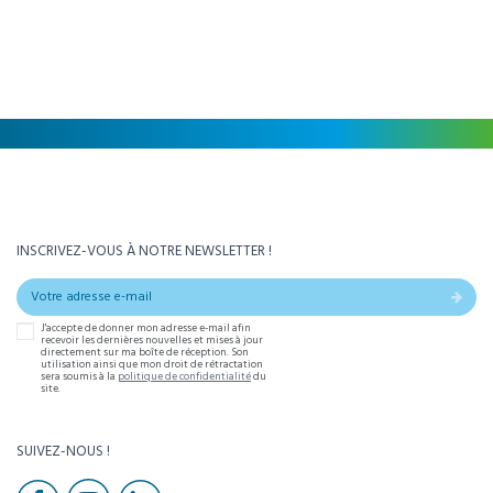
INSCRIVEZ-VOUS À NOTRE NEWSLETTER !
J'accepte de donner mon adresse e-mail afin
recevoir les dernières nouvelles et mises à jour
directement sur ma boîte de réception. Son
utilisation ainsi que mon droit de rétractation
sera soumis à la
politique de confidentialité
du
site.
SUIVEZ-NOUS !