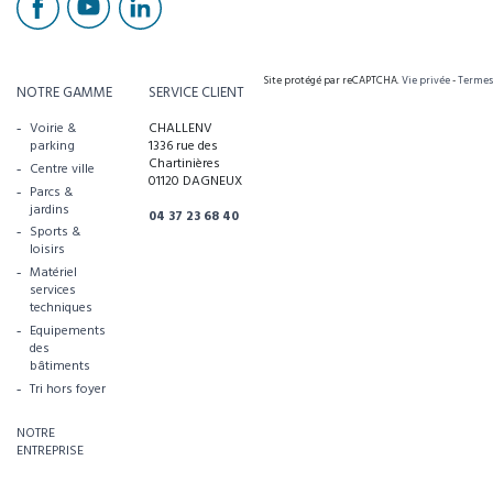
Site protégé par reCAPTCHA.
Vie privée
-
Termes
NOTRE GAMME
SERVICE CLIENT
Voirie &
CHALLENV
parking
1336 rue des
Chartinières
Centre ville
01120 DAGNEUX
Parcs &
jardins
04 37 23 68 40
Sports &
loisirs
Matériel
services
techniques
Equipements
des
bâtiments
Tri hors foyer
NOTRE
ENTREPRISE