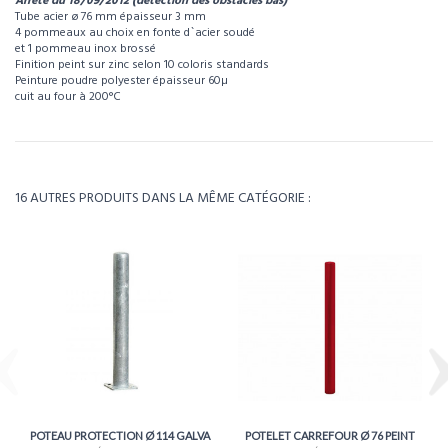
Arrêté du 18/09/2012 (détection des obstacles bas)
Tube acier ø 76 mm épaisseur 3 mm
4 pommeaux au choix en fonte d`acier soudé
et 1 pommeau inox brossé
Finition peint sur zinc selon 10 coloris standards
Peinture poudre polyester épaisseur 60µ
cuit au four à 200°C
Pour visualiser l’intégralité des caractéristiques de ce produit, téléchargez la
fiche technique.
Référence
121001WEB
Télécharger la fiche technique
Poids
8kg
16 AUTRES PRODUITS DANS LA MÊME CATÉGORIE :
Environ 4 à 5 semaines - À confirmer lors de la
Délais
commande
POTEAU PROTECTION Ø 114 GALVA
POTELET CARREFOUR Ø 76 PEINT