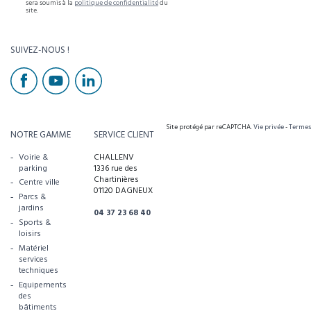
sera soumis à la
politique de confidentialité
du
site.
SUIVEZ-NOUS !
Site protégé par reCAPTCHA.
Vie privée
-
Termes
NOTRE GAMME
SERVICE CLIENT
Voirie &
CHALLENV
parking
1336 rue des
Chartinières
Centre ville
01120 DAGNEUX
Parcs &
jardins
04 37 23 68 40
Sports &
loisirs
Matériel
services
techniques
Equipements
des
bâtiments