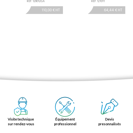
RÉF. 129012GA
RÉF. 121011
110,00 € HT
64,44 € HT
Visite technique
Équipement
Devis
sur rendez-vous
professionnel
presonnalisés