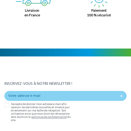
Livraison
Paiement
en France
100 % sécurisé
INSCRIVEZ-VOUS À NOTRE NEWSLETTER !
J'accepte de donner mon adresse e-mail afin
recevoir les dernières nouvelles et mises à jour
directement sur ma boîte de réception. Son
utilisation ainsi que mon droit de rétractation
sera soumis à la
politique de confidentialité
du
site.