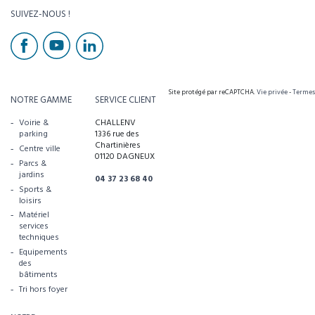
SUIVEZ-NOUS !
Site protégé par reCAPTCHA.
Vie privée
-
Termes
NOTRE GAMME
SERVICE CLIENT
Voirie &
CHALLENV
parking
1336 rue des
Chartinières
Centre ville
01120 DAGNEUX
Parcs &
jardins
04 37 23 68 40
Sports &
loisirs
Matériel
services
techniques
Equipements
des
bâtiments
Tri hors foyer