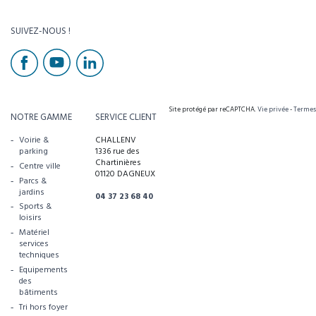
SUIVEZ-NOUS !
Site protégé par reCAPTCHA.
Vie privée
-
Termes
NOTRE GAMME
SERVICE CLIENT
Voirie &
CHALLENV
parking
1336 rue des
Chartinières
Centre ville
01120 DAGNEUX
Parcs &
jardins
04 37 23 68 40
Sports &
loisirs
Matériel
services
techniques
Equipements
des
bâtiments
Tri hors foyer