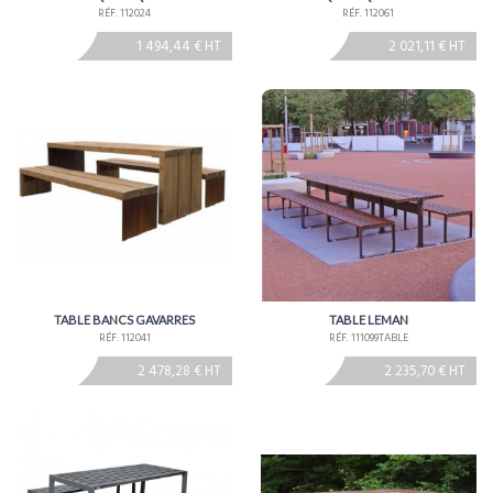
RÉF. 112024
RÉF. 112061
1 494,44 € HT
2 021,11 € HT
TABLE BANCS GAVARRES
TABLE LEMAN
RÉF. 112041
RÉF. 111099TABLE
2 478,28 € HT
2 235,70 € HT