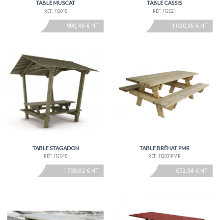
TABLE MUSCAT
TABLE CASSIS
RÉF. 112015
RÉF. 112021
990,48 € HT
1 080,95 € HT
TABLE STAGADON
TABLE BRÉHAT PMR
RÉF. 112045
RÉF. 112031PMR
1 709,82 € HT
672,94 € HT