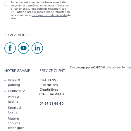
J'accepte de donner mon adresse e-mail afin
recevoir les dernières nouvelles et mises à jour
directement sur ma boîte de réception. Son
utilisation ainsi que mon droit de rétractation
sera soumis à la
politique de confidentialité
du
site.
SUIVEZ-NOUS !
Site protégé par reCAPTCHA.
Vie privée
-
Termes
NOTRE GAMME
SERVICE CLIENT
Voirie &
CHALLENV
parking
1336 rue des
Chartinières
Centre ville
01120 DAGNEUX
Parcs &
jardins
04 37 23 68 40
Sports &
loisirs
Matériel
services
techniques