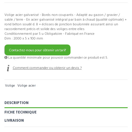
Volige acier galvanisé - Bords non coupants - Adapté au gazon / gravier /
sable / terre - En acier galvanisé intégral par bain à chaud (qualité optimale) +
rond béton soudé d. 8 + éclisses de jonction boulonnée assurant ainsi un
raccordement précis et solide des voliges entre elles
Conditionnement par 5 u Obligatoire - Fabriqué en France
Dim : 2000 x 5 x 100 mm
Contactez-nous pour obtenir un tarif
La quantité minimale pour pouvoir commander ce produit est 5.
Comment commander ou obtenir un devis ?
Volige
Volige acier
DESCRIPTION
FICHE TECHNIQUE
LIVRAISON