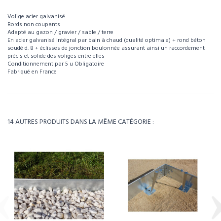
Volige acier galvanisé
Bords non coupants
Adapté au gazon / gravier / sable / terre
En acier galvanisé intégral par bain à chaud (qualité optimale) + rond béton
soudé d. 8 + éclisses de jonction boulonnée assurant ainsi un raccordement
précis et solide des voliges entre elles
Conditionnement par 5 u Obligatoire
Fabriqué en France
Pour visualiser l’intégralité des caractéristiques de ce produit, téléchargez la
fiche technique.
Référence
CF006
Télécharger la fiche technique
Poids
21.26kg
14 AUTRES PRODUITS DANS LA MÊME CATÉGORIE :
Environ 3 à 4 semaines - À confirmer lors de la
Délais
commande