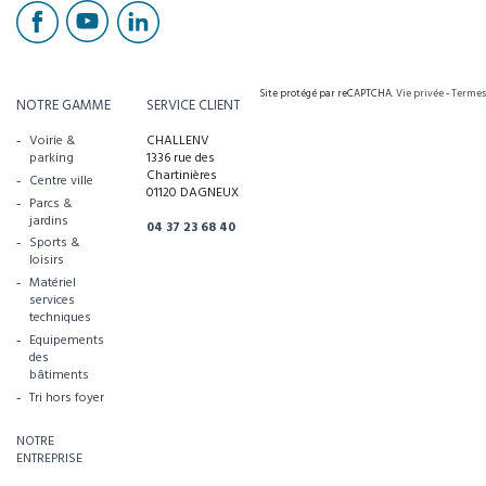
Site protégé par reCAPTCHA.
Vie privée
-
Termes
NOTRE GAMME
SERVICE CLIENT
Voirie &
CHALLENV
parking
1336 rue des
Chartinières
Centre ville
01120 DAGNEUX
Parcs &
jardins
04 37 23 68 40
Sports &
loisirs
Matériel
services
techniques
Equipements
des
bâtiments
Tri hors foyer
NOTRE
ENTREPRISE