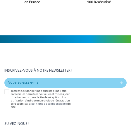
en France
100 % sécurisé
INSCRIVEZ-VOUS À NOTRE NEWSLETTER !
J'accepte de donner mon adresse e-mail afin
recevoir les dernières nouvelles et mises à jour
directement sur ma boîte de réception. Son
utilisation ainsi que mon droit de rétractation
sera soumis à la
politique de confidentialité
du
site.
SUIVEZ-NOUS !