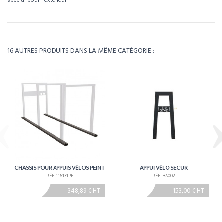
spécial pour l'extérieur
Pour visualiser l’intégralité des caractéristiques de ce produit, téléchargez la
fiche technique.
Référence
116200
Télécharger la fiche technique
Poids
16 AUTRES PRODUITS DANS LA MÊME CATÉGORIE :
Environ 5 à 6 semaines - À confirmer lors de la
Délais
commande
CHASSIS POUR APPUIS VÉLOS PEINT
APPUI VÉLO SECUR
RÉF. 116131PE
RÉF. BA002
348,89 € HT
153,00 € HT