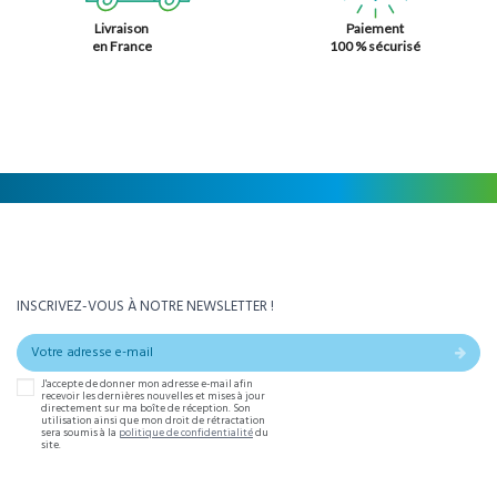
Livraison
Paiement
en France
100 % sécurisé
INSCRIVEZ-VOUS À NOTRE NEWSLETTER !
J'accepte de donner mon adresse e-mail afin
recevoir les dernières nouvelles et mises à jour
directement sur ma boîte de réception. Son
utilisation ainsi que mon droit de rétractation
sera soumis à la
politique de confidentialité
du
site.