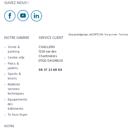
SUIVEZ-NOUS !
Site protégé par reCAPTCHA.
Vie privée
-
Termes
NOTRE GAMME
SERVICE CLIENT
Voirie &
CHALLENV
parking
1336 rue des
Chartinières
Centre ville
01120 DAGNEUX
Parcs &
jardins
04 37 23 68 40
Sports &
loisirs
Matériel
services
techniques
Equipements
des
bâtiments
Tri hors foyer
NOTRE