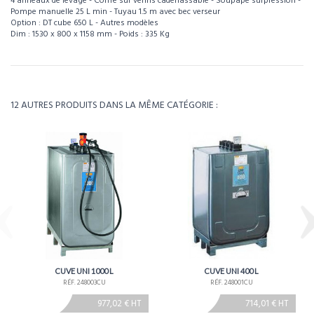
4 anneaux de levage - Coffre sur verins cadenassable - Soupape surpression -
Pompe manuelle 25 L min - Tuyau 1.5 m avec bec verseur
Option : DT cube 650 L - Autres modèles
Dim : 1530 x 800 x 1158 mm - Poids : 335 Kg
Pour visualiser l’intégralité des caractéristiques de ce produit, téléchargez la
fiche technique.
Référence
248016
Télécharger la fiche technique
Poids
335kg
12 AUTRES PRODUITS DANS LA MÊME CATÉGORIE :
Environ 4 à 5 semaines - À confirmer lors de la
Délais
commande
CUVE UNI 1000 L
CUVE UNI 400 L
RÉF. 248003CU
RÉF. 248001CU
977,02 € HT
714,01 € HT