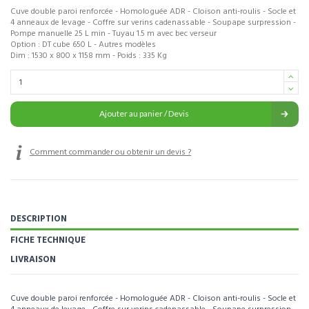
Cuve double paroi renforcée - Homologuée ADR - Cloison anti-roulis - Socle et
4 anneaux de levage - Coffre sur verins cadenassable - Soupape surpression -
Pompe manuelle 25 L min - Tuyau 1.5 m avec bec verseur
Option : DT cube 650 L - Autres modèles
Dim : 1530 x 800 x 1158 mm - Poids : 335 Kg
Ajouter au panier / Devis
Comment commander ou obtenir un devis ?
DESCRIPTION
FICHE TECHNIQUE
LIVRAISON
Cuve double paroi renforcée - Homologuée ADR - Cloison anti-roulis - Socle et