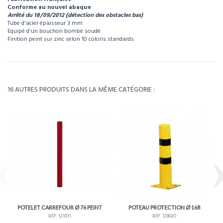
Conforme au nouvel abaque
Arrêté du 18/09/2012 (détection des obstacles bas)
Tube d'acier épaisseur 3 mm
Equipé d'un bouchon bombé soudé
Finition peint sur zinc selon 10 coloris standards
Pour visualiser l’intégralité des caractéristiques de ce produit, téléchargez la
fiche technique.
Référence
121012
Télécharger la fiche technique
Poids
13kg
16 AUTRES PRODUITS DANS LA MÊME CATÉGORIE :
Environ 4 à 5 semaines - À confirmer lors de la
Délais
commande
POTELET CARREFOUR Ø 76 PEINT
POTEAU PROTECTION Ø 168
RÉF. 121011
RÉF. 129020