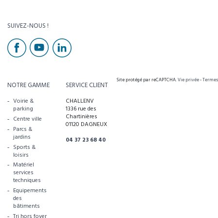
SUIVEZ-NOUS !
Site protégé par reCAPTCHA.
Vie privée
-
Termes
NOTRE GAMME
SERVICE CLIENT
Voirie &
CHALLENV
parking
1336 rue des
Chartinières
Centre ville
01120 DAGNEUX
Parcs &
jardins
04 37 23 68 40
Sports &
loisirs
Matériel
services
techniques
Equipements
des
bâtiments
Tri hors foyer