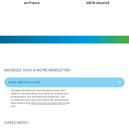
en France
100 % sécurisé
INSCRIVEZ-VOUS À NOTRE NEWSLETTER !
J'accepte de donner mon adresse e-mail afin
recevoir les dernières nouvelles et mises à jour
directement sur ma boîte de réception. Son
utilisation ainsi que mon droit de rétractation
sera soumis à la
politique de confidentialité
du
site.
SUIVEZ-NOUS !