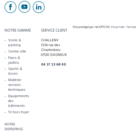
Site protégé par reCAPTCHA.
Vie privée
-
Termes
NOTRE GAMME
SERVICE CLIENT
Voirie &
CHALLENV
parking
1336 rue des
Chartinières
Centre ville
01120 DAGNEUX
Parcs &
jardins
04 37 23 68 40
Sports &
loisirs
Matériel
services
techniques
Equipements
des
bâtiments
Tri hors foyer
NOTRE
ENTREPRISE