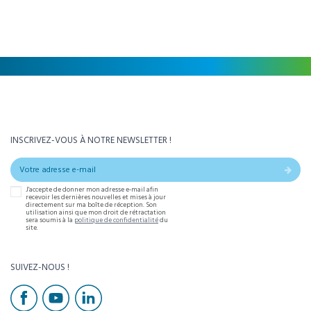
INSCRIVEZ-VOUS À NOTRE NEWSLETTER !
J'accepte de donner mon adresse e-mail afin
recevoir les dernières nouvelles et mises à jour
directement sur ma boîte de réception. Son
utilisation ainsi que mon droit de rétractation
sera soumis à la
politique de confidentialité
du
site.
SUIVEZ-NOUS !