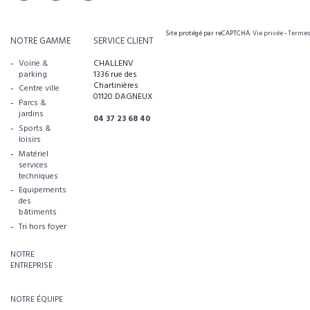
Site protégé par reCAPTCHA.
Vie privée
-
Termes
NOTRE GAMME
SERVICE CLIENT
Voirie &
CHALLENV
parking
1336 rue des
Chartinières
Centre ville
01120 DAGNEUX
Parcs &
jardins
04 37 23 68 40
Sports &
loisirs
Matériel
services
techniques
Equipements
des
bâtiments
Tri hors foyer
NOTRE
ENTREPRISE
NOTRE ÉQUIPE