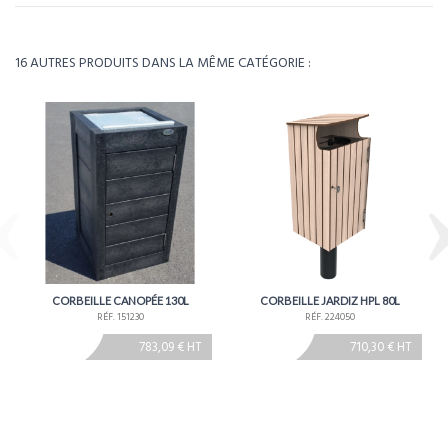
Télécharger la fiche technique
Poids
30kg
16 AUTRES PRODUITS DANS LA MÊME CATÉGORIE :
Environ 4 à 5 semaines - À confirmer lors de la
Délais
commande
CORBEILLE CANOPÉE 130L
CORBEILLE JARDIZ HPL 80L
RÉF. 151230
RÉF. 224050
783,09 € HT
710,30 € HT