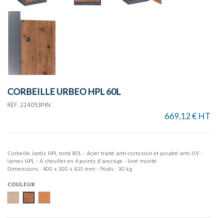
CORBEILLE URBEO HPL 60L
RÉF.
224053PIN
669,12 € HT
Corbeille Jardiz HPL rond 80L - Acier traité anti-corrosion et poudré anti-UV -
lames HPL - A cheviller en 4 points d'ancrage - livré monté
Dimensions : 400 x 300 x 825 mm - Poids : 30 kg
COULEUR
Chêne clair
Pin tyrol
Teck