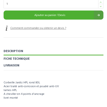
Ajouter au panier / Devis
Comment commander ou obtenir un devis ?
DESCRIPTION
FICHE TECHNIQUE
LIVRAISON
Corbeille Jardiz HPL rond 80L
Acier traité anti-corrosion et poudré anti-UV
lames HPL
A cheviller en 4 points d'ancrage
livré monté
Pour visualiser l’intégralité des caractéristiques de ce produit, téléchargez la
fiche technique.
Référence
224053