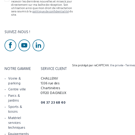
recevoir les dernières nouvelles et mises à jour
directement sur ma boîte de réception. Son
utilisation ainsi que mon droit de rétractation
sera soumis à la
politique de confidentialité
du
site.
SUIVEZ-NOUS !
Site protégé par reCAPTCHA.
Vie privée
-
Termes
NOTRE GAMME
SERVICE CLIENT
Voirie &
CHALLENV
parking
1336 rue des
Chartinières
Centre ville
01120 DAGNEUX
Parcs &
jardins
04 37 23 68 40
Sports &
loisirs
Matériel
services
techniques
Equipements