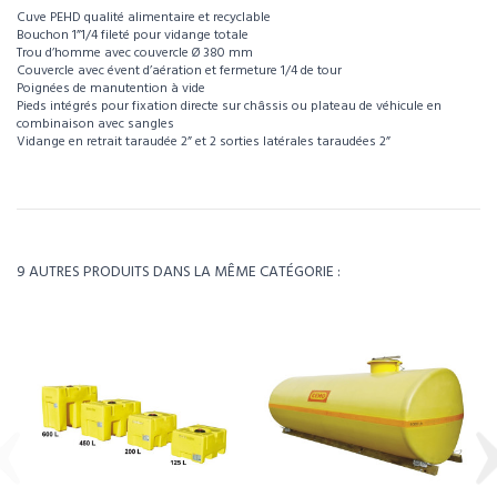
Cuve PEHD qualité alimentaire et recyclable
Bouchon 1”1/4 fileté pour vidange totale
Trou d’homme avec couvercle Ø 380 mm
Couvercle avec évent d’aération et fermeture 1/4 de tour
Poignées de manutention à vide
Pieds intégrés pour fixation directe sur châssis ou plateau de véhicule en
combinaison avec sangles
Vidange en retrait taraudée 2” et 2 sorties latérales taraudées 2”
Pour visualiser l’intégralité des caractéristiques de ce produit, téléchargez la
fiche technique.
Référence
242018
Télécharger la fiche technique
Poids
82kg
9 AUTRES PRODUITS DANS LA MÊME CATÉGORIE :
Environ 4 à 5 semaines - À confirmer lors de la
Délais
commande