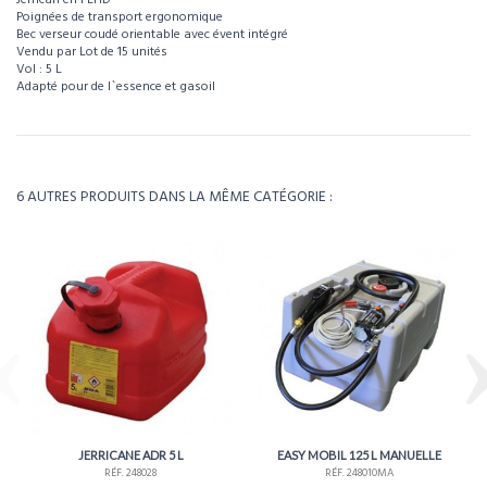
Poignées de transport ergonomique
Bec verseur coudé orientable avec évent intégré
Vendu par Lot de 15 unités
Vol : 5 L
Adapté pour de l`essence et gasoil
Pour visualiser l’intégralité des caractéristiques de ce produit, téléchargez la
fiche technique.
Référence
248030
Télécharger la fiche technique
Poids
1kg
6 AUTRES PRODUITS DANS LA MÊME CATÉGORIE :
Environ 4 à 5 semaines - À confirmer lors de la
Délais
commande
JERRICANE ADR 5 L
EASY MOBIL 125 L MANUELLE
RÉF. 248028
RÉF. 248010MA