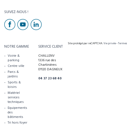
SUIVEZ-NOUS !
Site protégé par reCAPTCHA.
Vie privée
-
Termes
NOTRE GAMME
SERVICE CLIENT
Voirie &
CHALLENV
parking
1336 rue des
Chartinières
Centre ville
01120 DAGNEUX
Parcs &
jardins
04 37 23 68 40
Sports &
loisirs
Matériel
services
techniques
Equipements
des
bâtiments
Tri hors foyer