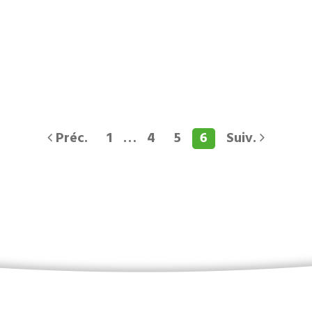
Préc.
1
…
4
5
6
Suiv.