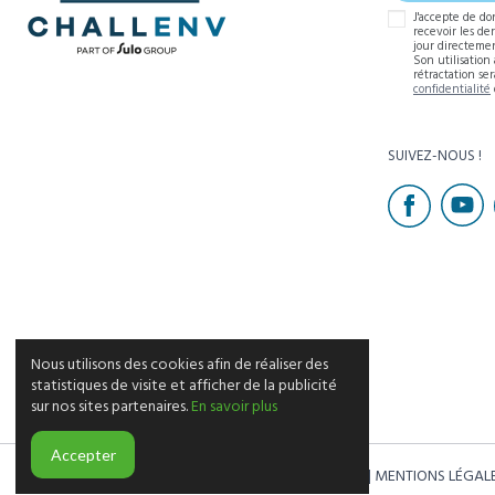
J'accepte de do
recevoir les de
jour directemen
Son utilisation
rétractation se
confidentialité
SUIVEZ-NOUS !
Nous utilisons des cookies afin de réaliser des
statistiques de visite et afficher de la publicité
sur nos sites partenaires.
En savoir plus
Accepter
© 2026 CHALLENV
MENTIONS LÉGAL