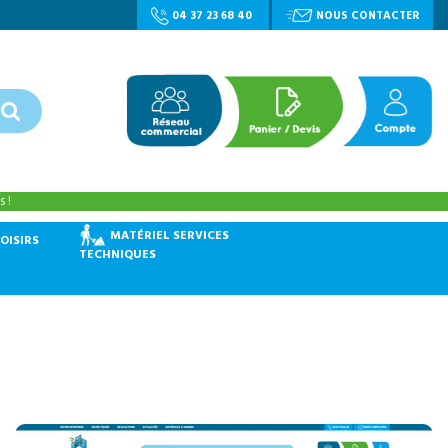
04 37 23 68 40
NOUS CONTACTER
 !
MATÉRIEL SERVICES
OISIRS
TECHNIQUES