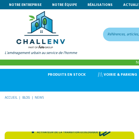
NOTRE ENTREPRISE
NOTRE ÉQUIPE
RÉALISATIONS
ACTUALI
L'aménagement urbain au service de l'homme
N
VOIRIE & PARKING
PRODUITS EN STOCK
ACCUEIL
BLOG
NEWS