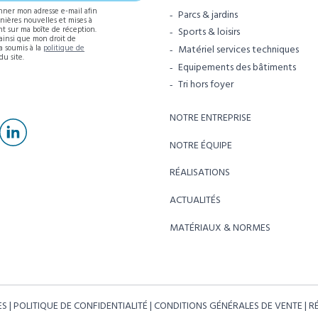
nner mon adresse e-mail afin
Parcs & jardins
rnières nouvelles et mises à
t sur ma boîte de réception.
Sports & loisirs
 ainsi que mon droit de
Matériel services techniques
ra soumis à la
politique de
du site.
Equipements des bâtiments
Tri hors foyer
NOTRE ENTREPRISE
NOTRE ÉQUIPE
RÉALISATIONS
ACTUALITÉS
MATÉRIAUX & NORMES
ES
POLITIQUE DE CONFIDENTIALITÉ
CONDITIONS GÉNÉRALES DE VENTE
R