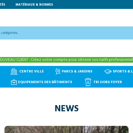
TÉS
MATÉRIAUX & NORMES
OUVEAU CLIENT : Créez votre compte pour obtenir vos tarifs professionnels
CENTRE VILLE
PARCS & JARDINS
SPORTS & L
EQUIPEMENTS DES BÂTIMENTS
TRI HORS FOYER
NEWS