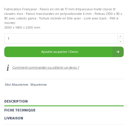
Fabrication Française - Parois en clin de 17 mm d'épaisseur traité classe III
clouées inox - Parois translucides en polycarbonate 6 mm - Poteau 2100 x 90 x
90 avec sabots galva - Toiture inclinée en tôle acier - Livré avec banc - Prêt à
monter
2000 x 1600 x 2200 mm
Ajouter au panier / Devis
Comment commander ou obtenir un devis ?
Abri Maurienne
Maurienne
DESCRIPTION
FICHE TECHNIQUE
LIVRAISON