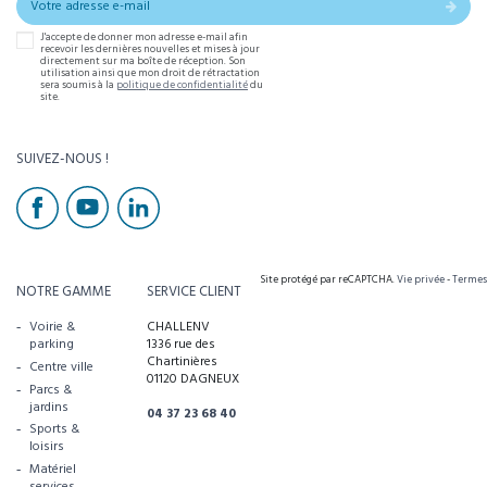
J'accepte de donner mon adresse e-mail afin
recevoir les dernières nouvelles et mises à jour
directement sur ma boîte de réception. Son
utilisation ainsi que mon droit de rétractation
sera soumis à la
politique de confidentialité
du
site.
SUIVEZ-NOUS !
Site protégé par reCAPTCHA.
Vie privée
-
Termes
NOTRE GAMME
SERVICE CLIENT
Voirie &
CHALLENV
parking
1336 rue des
Chartinières
Centre ville
01120 DAGNEUX
Parcs &
jardins
04 37 23 68 40
Sports &
loisirs
Matériel
services