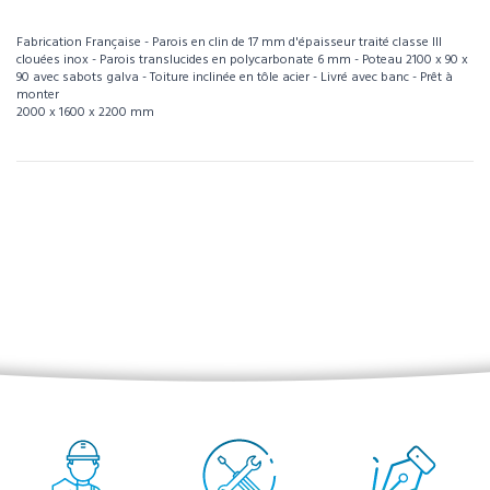
Fabrication Française - Parois en clin de 17 mm d'épaisseur traité classe III
clouées inox - Parois translucides en polycarbonate 6 mm - Poteau 2100 x 90 x
90 avec sabots galva - Toiture inclinée en tôle acier - Livré avec banc - Prêt à
monter
2000 x 1600 x 2200 mm
Pour visualiser l’intégralité des caractéristiques de ce produit, téléchargez la
fiche technique.
Référence
117059
Télécharger la fiche technique
Poids
Environ 4 à 5 semaines - À confirmer lors de la
Délais
commande