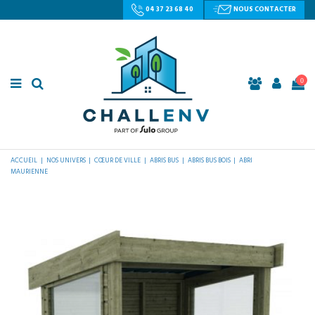
04 37 23 68 40
NOUS CONTACTER
0
ACCUEIL
NOS UNIVERS
CŒUR DE VILLE
ABRIS BUS
ABRIS BUS BOIS
ABRI
MAURIENNE